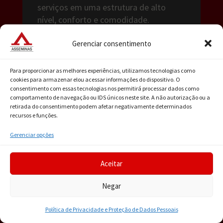
serviços em uma estrutura de alto
nível, conforto e comodidade.
Gerenciar consentimento
RAIMUNDO LUSTOSA FILHO
Para proporcionar as melhores experiências, utilizamos tecnologias como
cookies para armazenar elou acessar informações do dispositivo. O
consentimento com essas tecnologias nos permitirá processar dados como
Mudou o estatuto da entidade. Com
comportamento de navegação ou IDS únicos neste site. A não autorização ou a
sua visão, as portas da Associação
retirada do consentimento podem afetar negativamente determinados
recursos e funções.
foram escancaradas, possibilitando o
amadurecimento, a cooperação e a
Gerenciar opções
conciliação entre seus membros e o
Estado. Defendeu a partilha e a
Aceitar
integração, favorecendo a consciência
sobre representação e coletividade
Negar
como um dos papeis da Entidade.
Política de Privacidade e Proteção de Dados Pessoais