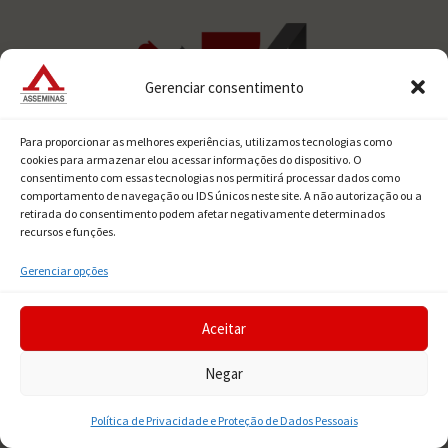
Gerenciar consentimento
Para proporcionar as melhores experiências, utilizamos tecnologias como
cookies para armazenar elou acessar informações do dispositivo. O
consentimento com essas tecnologias nos permitirá processar dados como
comportamento de navegação ou IDS únicos neste site. A não autorização ou a
retirada do consentimento podem afetar negativamente determinados
recursos e funções.
Gerenciar opções

Rua Aquiles Lobo 278/288/300,
Floresta, Belo Horizonte – MG, CEP
Aceitar
30150-160
Negar

Call center:
Tel.: (31) 3048-6591
Política de Privacidade e Proteção de Dados Pessoais
WhatsApp.: (31) 99765-5421