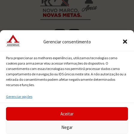
Gerenciar consentimento

Rua Aquiles Lobo 278/288/300,
Para proporcionar as melhores experiências, utilizamos tecnologias como
Floresta, Belo Horizonte – MG, CEP
cookies para armazenar elou acessar informações do dispositivo. O
consentimento com essas tecnologias nos permitirá processar dados como
30150-160
comportamento de navegação ou IDS únicos neste site. A não autorização ou a
retirada do consentimento podem afetar negativamente determinados

Call center:
recursos e funções.
Tel.: (31) 3048-6591
Gerenciar opções
WhatsApp.: (31) 99765-5421

recepcao@asseminas.org.br
Aceitar
Negar
ASSEMINAS - Associação dos Exatores do Estado de Minas Gerais.