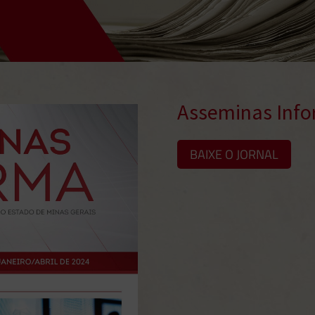
Asseminas Inf
BAIXE O JORNAL