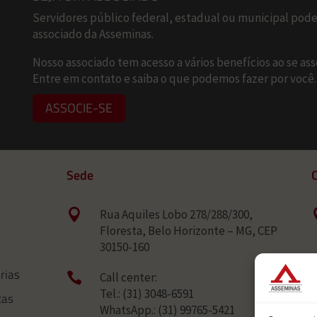
Servidores público federal, estadual ou municipal pod
associado da Asseminas.
Nosso associado tem acesso a vários benefícios ao se ass
Entre em contato e saiba o que podemos fazer por você.
ASSOCIE-SE
Sede
C

Rua Aquiles Lobo 278/288/300,
Floresta, Belo Horizonte – MG, CEP
30150-160
rias

Call center:
Tel.: (31) 3048-6591
tas
WhatsApp.: (31) 99765-5421