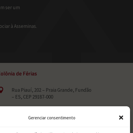
em ser um
ociar à Asseminas.
olônia de Férias

Rua Piauí, 202 – Praia Grande, Fundão
– ES, CEP 29187-000

Contato:
Gerenciar consentimento
Tel. (31) 3048-6591
Cel. (27) 99699-8632