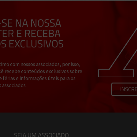
-SE NA NOSSA
ER E RECEBA
S EXCLUSIVOS
mo com nossos associados, por isso,
cê recebe conteúdos exclusivos sobre
e férias e informações úteis para os
 associados.
INSCR
SEJA UM ASSOCIADO