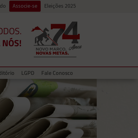
ado
Associe-se
Eleições 2025
ODOS.
 NÓS!
itório
LGPD
Fale Conosco