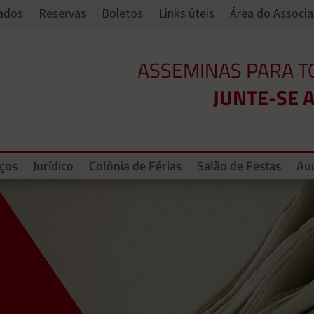
Dados
Reservas
Boletos
Links úteis
Área do Associ
ASSEMINAS PARA T
JUNTE-SE A
iços
Jurídico
Colônia de Férias
Salão de Festas
Aud