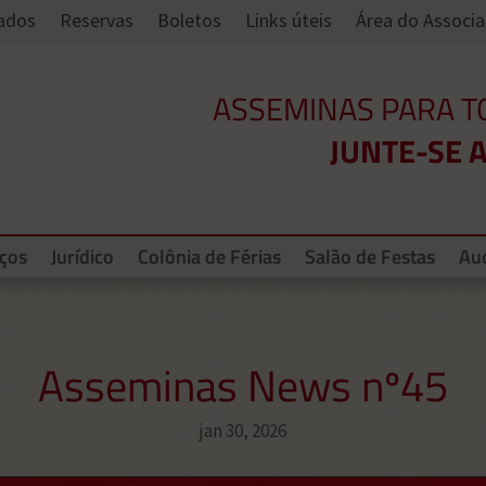
Dados
Reservas
Boletos
Links úteis
Área do Associ
ASSEMINAS PARA T
JUNTE-SE A
iços
Jurídico
Colônia de Férias
Salão de Festas
Aud
Asseminas News nº45
jan 30, 2026