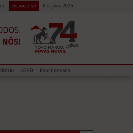
ado
Associe-se
Eleições 2025
ODOS.
 NÓS!
itório
LGPD
Fale Conosco