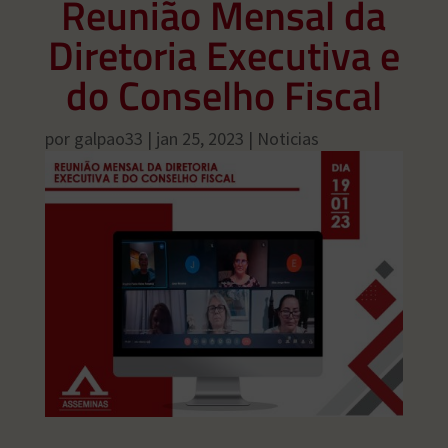
Reunião Mensal da
Diretoria Executiva e
do Conselho Fiscal
por
galpao33
|
jan 25, 2023
|
Noticias